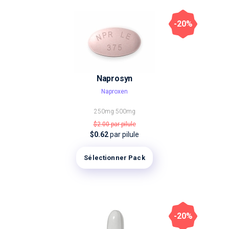
-20%
Naprosyn
Naproxen
250mg
500mg
$2.00
par pilule
$0.62
par pilule
Sélectionner Pack
-20%