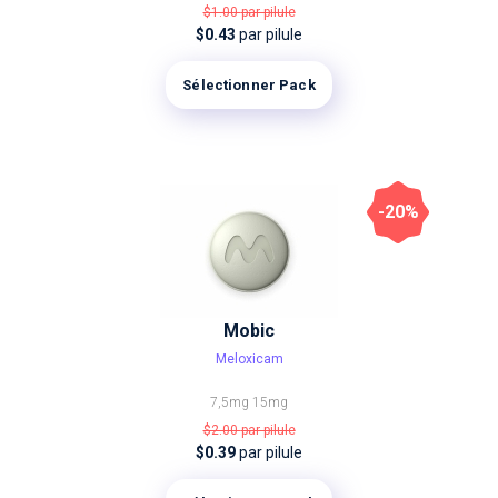
$1.00
par pilule
$0.43
par pilule
Sélectionner Pack
-20%
Mobic
Meloxicam
7,5mg
15mg
$2.00
par pilule
$0.39
par pilule