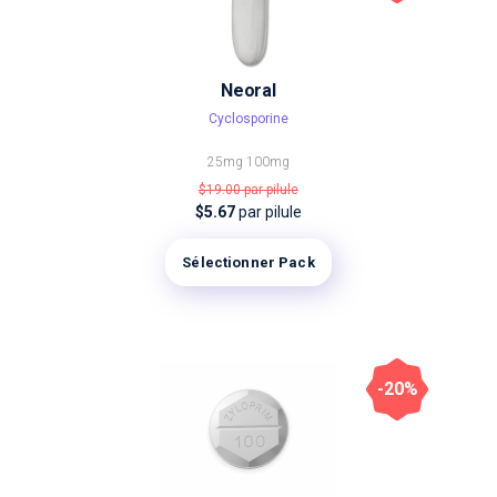
Neoral
Cyclosporine
25mg
100mg
$19.00
par pilule
$5.67
par pilule
Sélectionner Pack
-20%