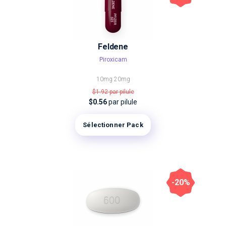
Feldene
Piroxicam
10mg
20mg
$1.92
par pilule
$0.56
par pilule
Sélectionner Pack
-20%