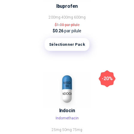
Ibuprofen
200mg
400mg
600mg
$1.00
par pilule
$0.26
par pilule
Sélectionner Pack
-20%
Indocin
Indomethacin
25mg
50mg
75mg