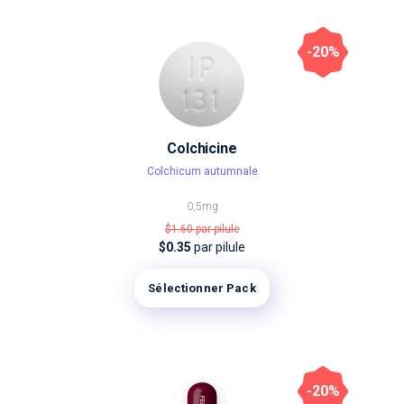
-20%
Colchicine
Colchicum autumnale
0,5mg
$1.60
par pilule
$0.35
par pilule
Sélectionner Pack
-20%