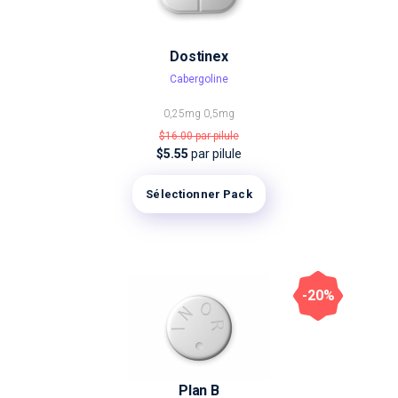
Dostinex
Cabergoline
0,25mg
0,5mg
$16.00
par pilule
$5.55
par pilule
Sélectionner Pack
-20%
Plan B