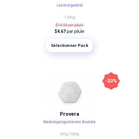
Levonorgestrel
1,5mg
$10.00
par pilule
$4.67
par pilule
Sélectionner Pack
-20%
Provera
Medroxyprogesterone Acetate
5mg
10mg