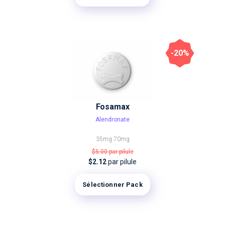
-20%
Fosamax
Alendronate
35mg
70mg
$5.00
par pilule
$2.12
par pilule
Sélectionner Pack