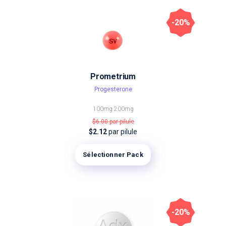
-20%
Prometrium
Progesterone
100mg
200mg
$6.00
par pilule
$2.12
par pilule
Sélectionner Pack
-20%