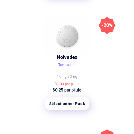
-20%
Nolvadex
Tamoxifen
10mg
20mg
$1.03
par pilule
$0.25
par pilule
Sélectionner Pack