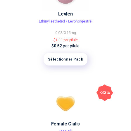
Levlen
Ethinyl estradiol / Levonorgestrel
0.03/0.15mg
$1.00
par pilule
$0.52
par pilule
Sélectionner Pack
-33%
Female Cialis