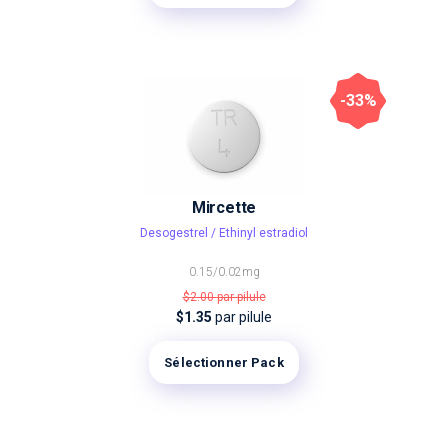
-33%
Mircette
Desogestrel / Ethinyl estradiol
0.15/0.02mg
$2.00
par pilule
$1.35
par pilule
Sélectionner Pack