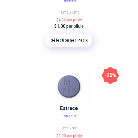
Tadalafil
10mg
20mg
$4.32
par pilule
$1.00
par pilule
Sélectionner Pack
-20%
Estrace
Estradiol
1mg
2mg
$2.00
par pilule