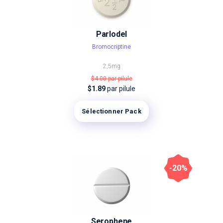
Parlodel
Bromocriptine
2,5mg
$4.00
par pilule
$1.89
par pilule
Sélectionner Pack
-20%
Serophene