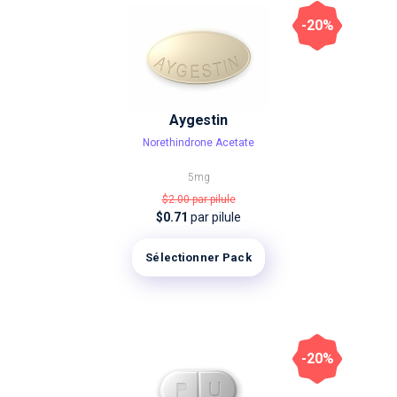
-20%
Aygestin
Norethindrone Acetate
5mg
$2.00
par pilule
$0.71
par pilule
Sélectionner Pack
-20%