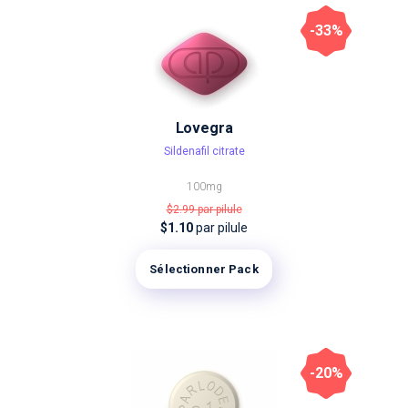
-33%
Lovegra
Sildenafil citrate
100mg
$2.99
par pilule
$1.10
par pilule
Sélectionner Pack
-20%