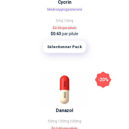
Cycrin
Medroxyprogesterone
5mg
10mg
$2.00
par pilule
$0.63
par pilule
Sélectionner Pack
-20%
Danazol
50mg
100mg
200mg
$12.00
par pilule