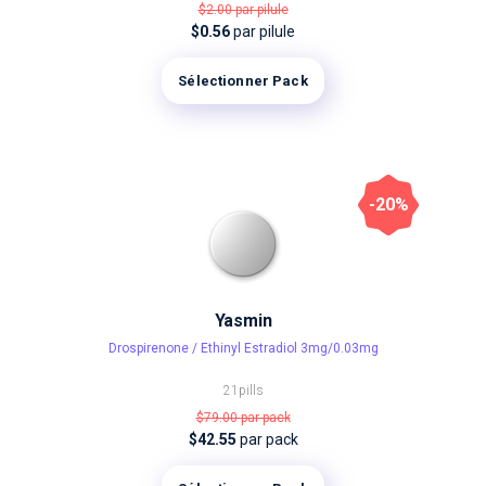
$2.00
par pilule
$0.56
par pilule
Sélectionner Pack
-20%
Yasmin
Drospirenone / Ethinyl Estradiol 3mg/0.03mg
21pills
$79.00
par pack
$42.55
par pack