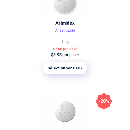
Arimidex
Anastrozole
1mg
$7.00
par pilule
$3.98
par pilule
Sélectionner Pack
-20%