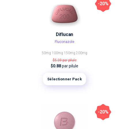
-20%
Diflucan
Fluconazole
50mg
100mg
150mg
200mg
$5.00
par pilule
$0.88
par pilule
Sélectionner Pack
-20%