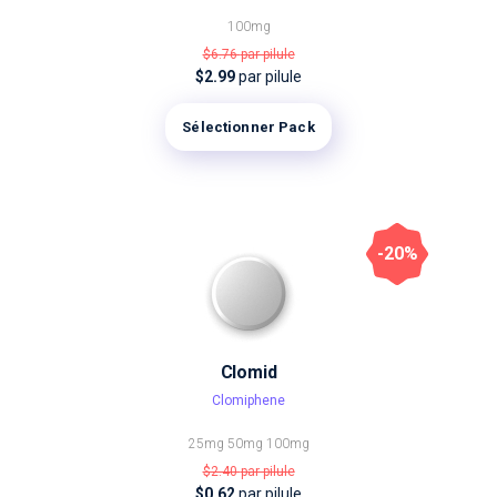
100mg
$6.76
par pilule
$2.99
par pilule
Sélectionner Pack
-20%
Clomid
Clomiphene
25mg
50mg
100mg
$2.40
par pilule
$0.62
par pilule