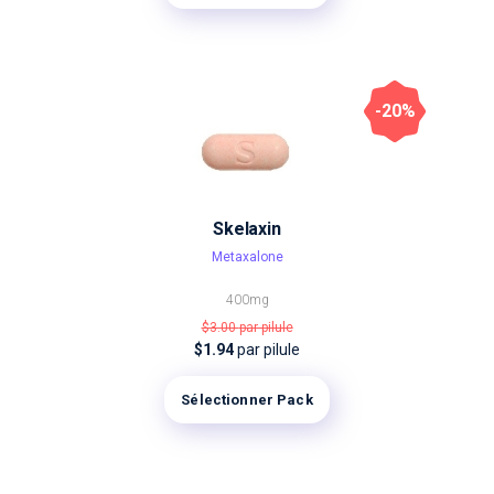
-20%
Skelaxin
Metaxalone
400mg
$3.00
par pilule
$1.94
par pilule
Sélectionner Pack