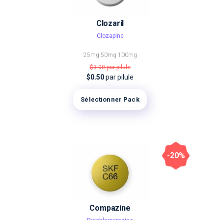
Clozaril
Clozapine
25mg
50mg
100mg
$3.00
par pilule
$0.50
par pilule
Sélectionner Pack
-20%
Compazine