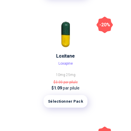
-20%
Loxitane
Loxapine
10mg
25mg
$3.00
par pilule
$1.09
par pilule
Sélectionner Pack