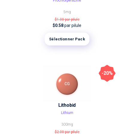
Prochlorperazine
5mg
$1.00
par pilule
$0.58
par pilule
Sélectionner Pack
-20%
Lithobid
Lithium
300mg
$2.00
par pilule