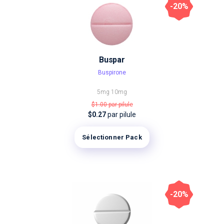
-20%
Buspar
Buspirone
5mg
10mg
$1.00
par pilule
$0.27
par pilule
Sélectionner Pack
-20%