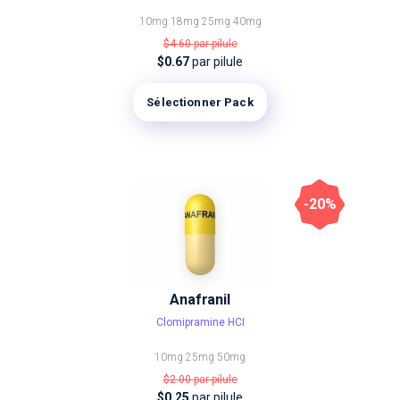
10mg
18mg
25mg
40mg
$4.60
par pilule
$0.67
par pilule
Sélectionner Pack
-20%
Anafranil
Clomipramine HCI
10mg
25mg
50mg
$2.00
par pilule
$0.25
par pilule